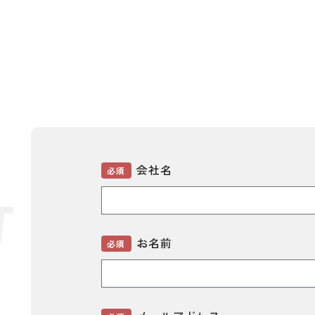
会社名
必須
T
お名前
必須